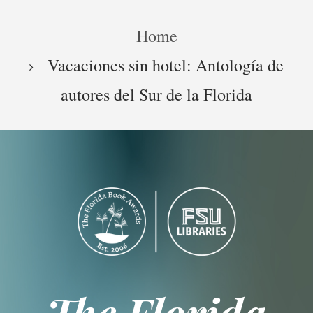
Skip
Breadcrumb
to
Home
main
content
Vacaciones sin hotel: Antología de
autores del Sur de la Florida
The Florida