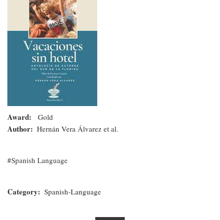
hotel:
Antología
de
autores
del
Sur
de
Award
Gold
la
Author
Hernán Vera Álvarez et al.
Florida
Spanish Language
Category
Spanish-Language